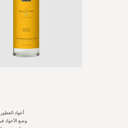
Skip
to
the
beginning
of
the
أعواد العطور
images
وضع الأعواد ف
gallery