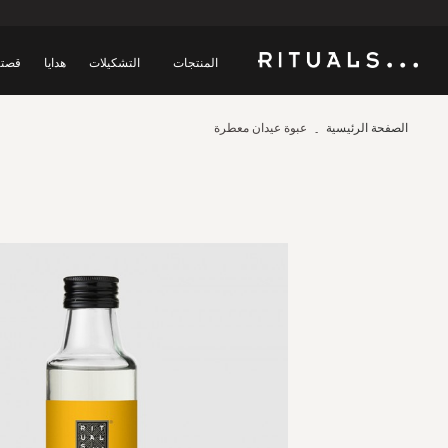
المنتجات
التشكيلات
هدايا
قصتن
الصفحة الرئيسية
عبوة عيدان معطرة
Skip
to
the
end
of
the
images
gallery