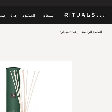
المنتجات
التشكيلات
هدايا
قصتن
الصفحة الرئيسية
عيدان معطرة
Skip
to
the
end
of
the
images
gallery