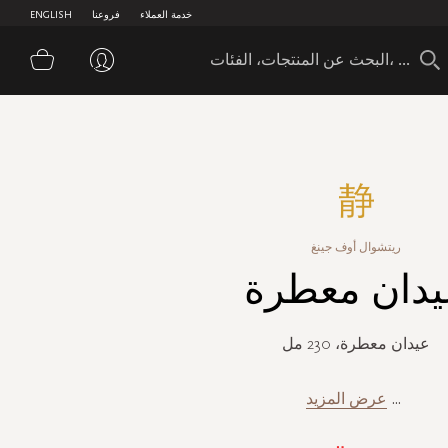
خدمة العملاء
فروعنا
ENGLISH
سلة 
ريتشوال أوف جينغ
يدان معطرة
عيدان معطرة، 230 مل
...
عرض المزيد