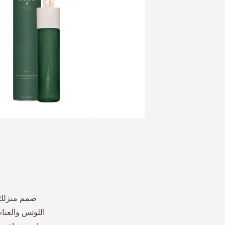
Skip
to
the
beginning
of
the
صمم منزلك 
images
اللوتس والعنا
gallery