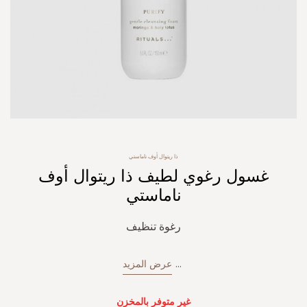
Skip
ذا ريتوال أوف ناماستي
to
غسول رغوي لطيف ذا ريتوال أوف
the
beginning
ناماستي
of
the
رغوة تنظيف
images
gallery
...
عرض المزيد
غير متوفر بالمخزن