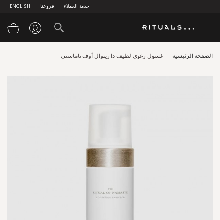
خدمة العملاء
فروعنا
ENGLISH
سلة
الصفحة الرئيسية
غسول رغوي لطيف ذا ريتوال أوف ناماستي
Skip
to
the
end
of
the
images
gallery