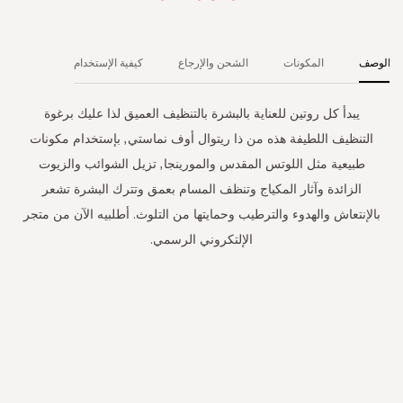
الوصف
المكونات
الشحن والإرجاع
كيفية الإستخدام
يبدأ كل روتين للعناية بالبشرة بالتنظيف العميق لذا عليك برغوة
التنظيف اللطيفة هذه من ذا ريتوال أوف نماستي, بإستخدام مكونات
طبيعية مثل اللوتس المقدس والمورينجا, تزيل الشوائب والزيوت
الزائدة وآثار المكياج وتنظف المسام بعمق وتترك البشرة تشعر
بالإنتعاش والهدوء والترطيب وحمايتها من التلوث. أطلبيه الآن من متجر
الإلتكروني الرسمي.