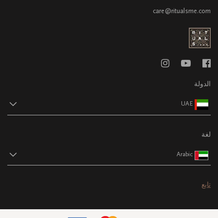
care@ritualsme.com
الدولة
UAE
لغة
Arabic
تابع