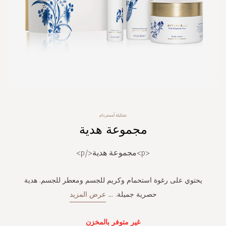
Skip
تشكيلة أمستردام
to
مجموعة هدية
the
beginning
of
<p>مجموعة هدية</p>
the
images
gallery
يحتوي على رغوة استحمام وكريم للجسم ومعطر للجسم. هدية
حصرية جميلة.
...
عرض المزيد
غير متوفر بالمخزن