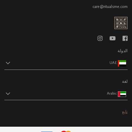
care@ritualsme.com
الدولة
UAE
لغة
Arabic
تابع