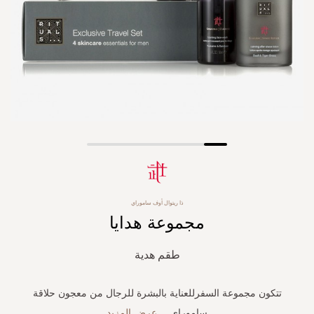
Skip
to
the
beginning
ذا ريتوال أوف ساموراي
of
مجموعة هدايا
the
images
gallery
طقم هدية
تتكون مجموعة السفرللعناية بالبشرة للرجال من معجون حلاقة
ساموراي
...
عرض المزيد