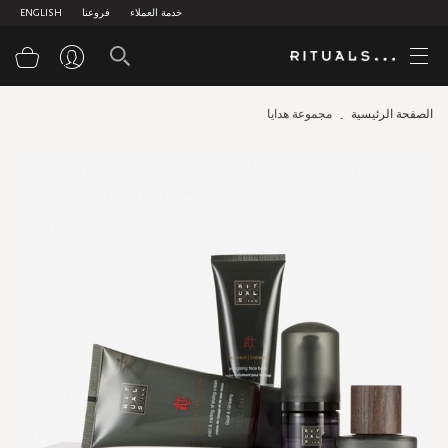
خدمة العملاء
فروعنا
ENGLISH
سلة
الصفحة الرئيسية
مجموعة هدايا
Skip
to
the
end
of
the
images
gallery