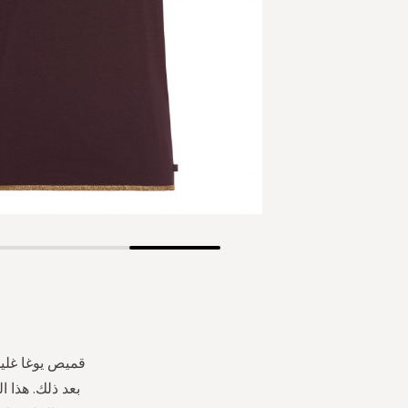
Skip
to
the
beginning
of
the
قميص يوغا غلين
images
بعد ذلك. هذا 
gallery