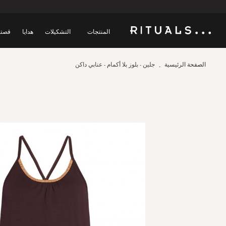
المنتجات
التشكيلات
هدايا
قصتن
الصفحة الرئيسية
جلين - بلوز بلا أكمام - عنابي داكن
Skip
to
the
end
of
the
images
gallery