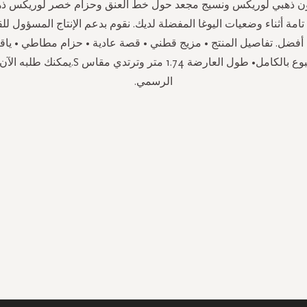
ون ذهبي لوريكس ونسيج مجعد حول خط العنق وحزام خصر لوريكس ذ
امة أثناء وضعيات اليوغا المفضلة لديك. نقوم بدعم الإنتاج المسؤول 
فضل. تفاصيل المنتج • مزيج قطني • قصة عادية • حزام مطاطي • ياقة د
أكمام • مطبوع بالكامل• طول العارضة 1.74 متر وترتدي
الرسمي.