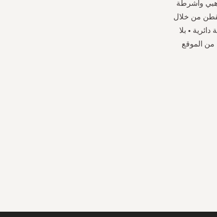
هبي وأشرطة
للقطن من خلال
ائرية • بلا
 مقاس S.يمكنك طلبه الآن من الموقع