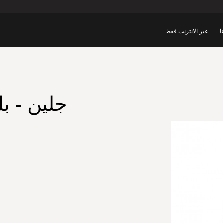
ا
عبر الانترنت فقط
جلين - بل