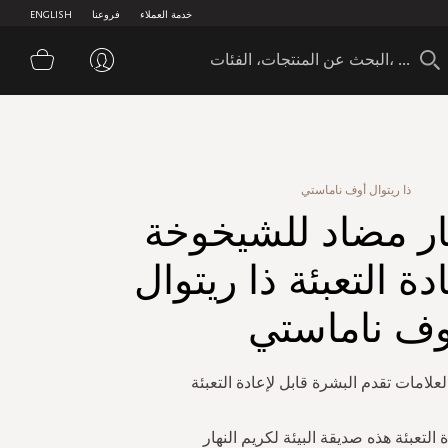
خدمة العملاء
فروعنا
ENGLISH
سلة 
ذا ريتوال أوف ناماستي
ار مضاد للشيخوخة
دة التعبئة ذا ريتوال
وف ناماستي
علامات تقدم البشرة قابل لإعادة التعبئة
 التعبئة هذه صديقة البيئة لكريم النهار