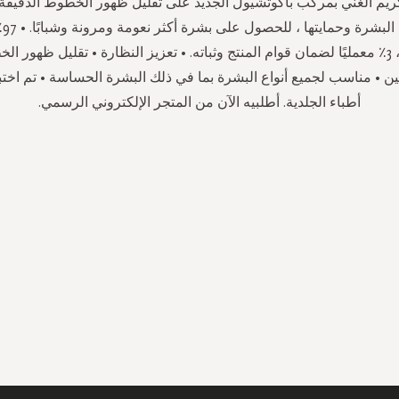
كريم الغني بمركب باكوتشيول الجديد على تقليل ظهور الخطوط الدقيق
وتح
طبيعية المنشأ ، 3٪ معمليًا لضمان قوام المنتج وثباته. • تعزيز النظارة • تقليل ظهور
ين • مناسب لجميع أنواع البشرة بما في ذلك البشرة الحساسة • تم اخت
أطباء الجلدية. أطلبيه الآن من المتجر الإلكتروني الرسمي.
سجل