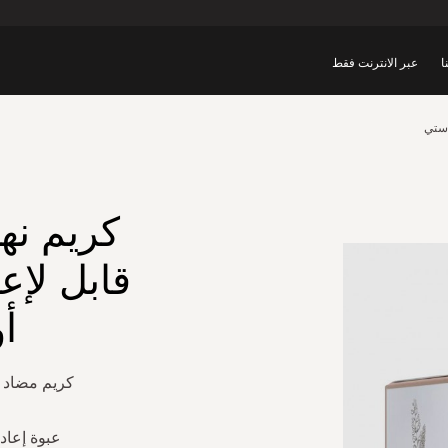
ا
عبر الانترنت فقط
استي
كريم نه
قابل لإعا
أ
كريم مضاد ل
عبوة إعادة