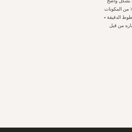
ة بشكل واضح
سين مرونة البشرة وحمايتها ، للحصول على بشرة أكثر نعومة ومرونة وشبابًا. • 97٪ من المكونات
 الخطوط الدقيقة •
باره من قبل