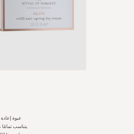
Skip
to
the
beginning
of
the
عبوة إعادة 
images
يتناسب تمامًا 
gallery