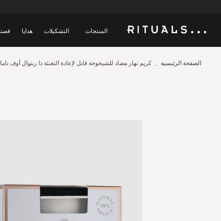
المنتجات
التشكيلات
هدايا
قصتن
الصفحة الرئيسية
كريم نهار مضاد للشيخوخة قابل لإعادة التعبئة ذا ريتوال أوف نام
Skip
to
the
end
of
the
images
gallery