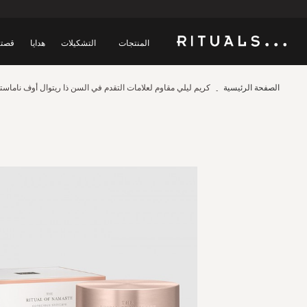
المنتجات
التشكيلات
هدايا
قصتن
الصفحة الرئيسية
كريم ليلي مقاوم لعلامات التقدم في السن ذا ريتوال أوف ناماست
Skip
to
the
end
of
the
images
gallery