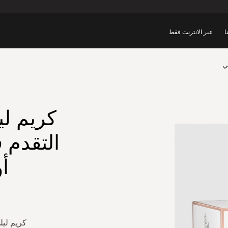
ا
عبر الانترنت فقط
ي
كريم لي
التقدم 
أ
كريم ليل