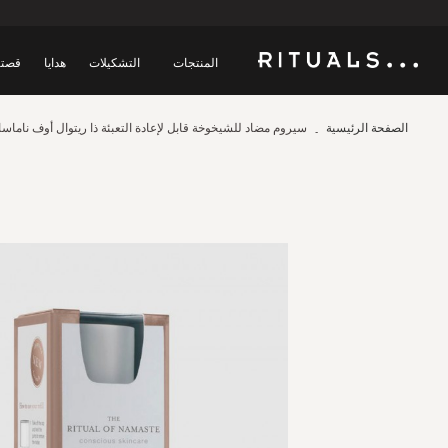
المنتجات
التشكيلات
هدايا
قصتن
الصفحة الرئيسية
سيروم مضاد للشيخوخة قابل لإعادة التعبئة ذا ريتوال أوف ناماسا
Skip
to
the
end
of
the
images
gallery