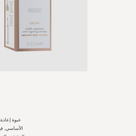
Skip
to
the
beginning
of
the
عبوة إعادة 
images
الأساسي, ف
gallery