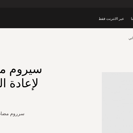
ا
عبر الانترنت فقط
تي
سيروم مض
لإعادة ال
سرروم مضاد ل