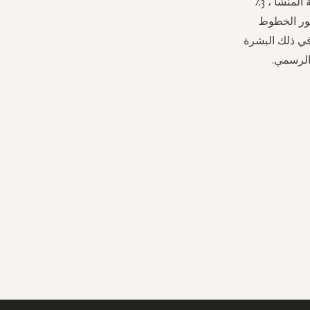
الدقيقة والتجاعيد بينما يرطب البشرة لمزيد من النضارة. • 97٪ من المكونات طبيعية المنشأ ، 3٪
هور الخطوط
في ذلك البشرة
 الرسمي.