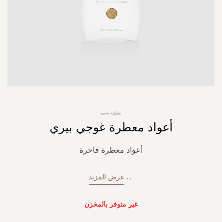
Skip
تشكيلة خاصة
to
أعواد معطرة غوجي بيري
the
beginning
of
أعواد معطرة فاخرة
the
images
gallery
...
عرض المزيد
غير متوفر بالمخزن