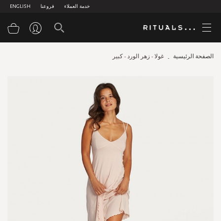
خدمة العملاء
فروعنا
ENGLISH
سلة
الصفحة الرئيسية
غولا - زهر الورد - كبير
Skip
to
the
end
of
the
images
gallery