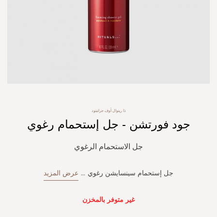
Skip
ذا ريتوال أوف جراتيتود
to
جود فورتشن - جل إستحمام رغوي
the
beginning
of
جل الاستحمام الرغوي
the
images
gallery
جل إستحمام سينسايشن رغوي
...
عرض المزيد
غير متوفر بالمخزن