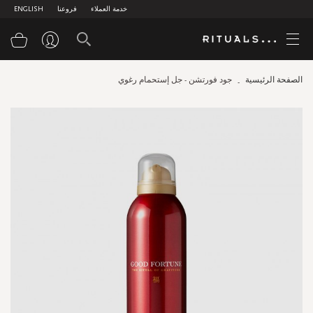
خدمة العملاء
فروعنا
ENGLISH
سلة
الصفحة الرئيسية
جود فورتشن - جل إستحمام رغوي
Skip
to
the
end
of
the
images
gallery