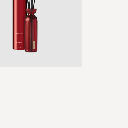
Skip
to
the
beginning
of
the
images
gallery