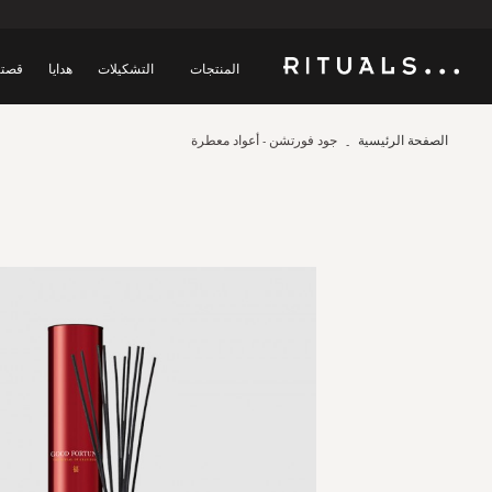
المنتجات
التشكيلات
هدايا
قصتن
الصفحة الرئيسية
جود فورتشن - أعواد معطرة
Skip
to
the
end
of
the
images
gallery