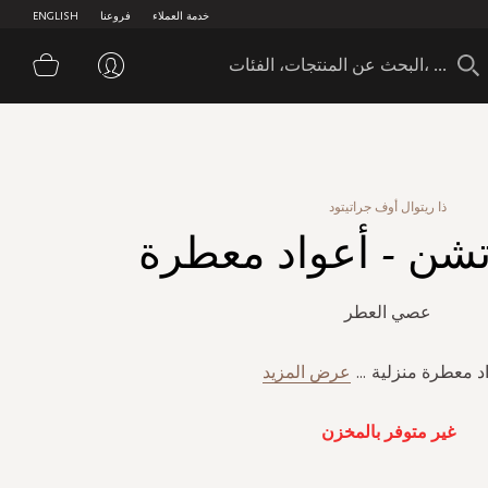
خدمة العملاء
فروعنا
ENGLISH
سلة 
ذا ريتوال أوف جراتيتود
شن - أعواد معطرة
عصي العطر
د معطرة منزلية
...
عرض المزيد
غير متوفر بالمخزن