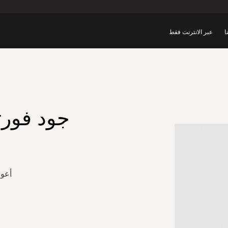
ا
عبر الانترنت فقط
جود فورت
أعوا