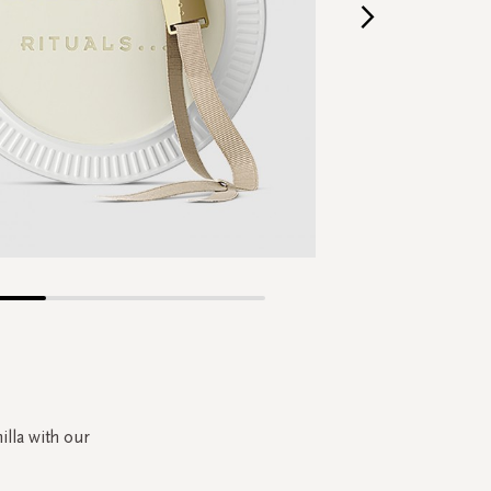
Skip
to
the
beginning
of
the
illa with our
images
gallery