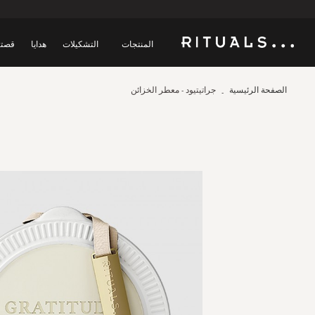
المنتجات
التشكيلات
هدايا
قصتن
الصفحة الرئيسية
جراتيتيود - معطر الخزائن
Skip
to
the
end
of
the
images
gallery