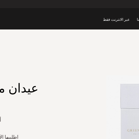
ا
عبر الانترنت فقط
عيدان م
أ
اطلبيها ا