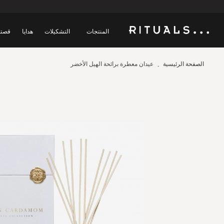
المنتجات
التشكيلات
هدايا
قصتن
الصفحة الرئيسية
عيدان معطرة برائحة الهيل الأخضر
Skip
to
the
end
of
the
images
gallery