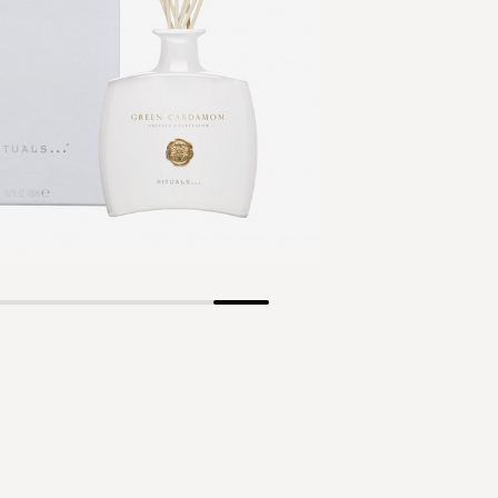
Skip
to
the
beginning
of
the
images
gallery