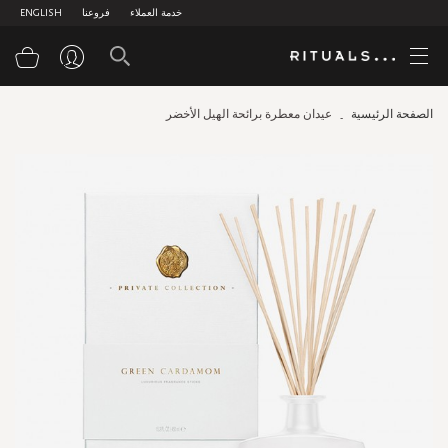
خدمة العملاء
فروعنا
ENGLISH
سلة
الصفحة الرئيسية
عيدان معطرة برائحة الهيل الأخضر
Skip
to
the
end
of
the
images
gallery