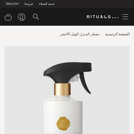
خدمة العملاء
فروعنا
ENGLISH
سلة
الصفحة الرئيسية
معطر المنزل الهيل الأخضر
Skip
to
the
end
of
the
images
gallery