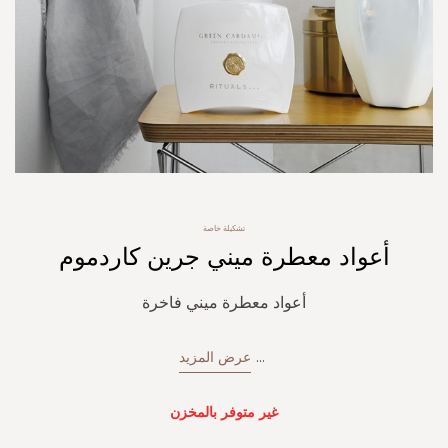
Skip
تشكيلة خاصة
to
أعواد معطرة ميني جرين كاردموم
the
beginning
of
أعواد معطرة ميني فاخرة
the
images
gallery
...
عرض المزيد
غير متوفر بالمخزن