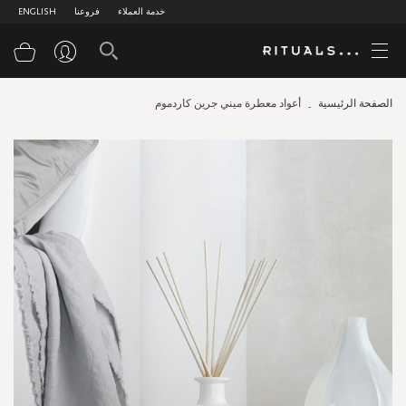
خدمة العملاء
فروعنا
ENGLISH
سلة
الصفحة الرئيسية
أعواد معطرة ميني جرين كاردموم
Skip
to
the
end
of
the
images
gallery