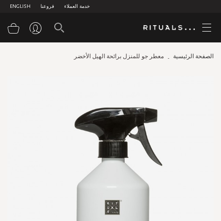
خدمة العملاء
فروعنا
ENGLISH
سلة
الصفحة الرئيسية
معطر جو للمنزل برائحة الهيل الأخضر
Skip
to
the
end
of
the
images
gallery