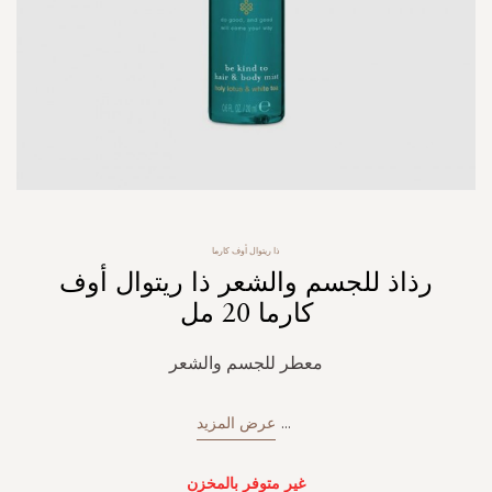
Skip
ذا ريتوال أوف كارما
to
رذاذ للجسم والشعر ذا ريتوال أوف
the
beginning
كارما 20 مل
of
the
معطر للجسم والشعر
images
gallery
...
عرض المزيد
غير متوفر بالمخزن