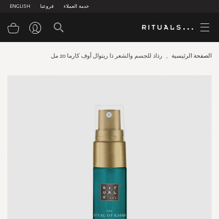
خدمة العملاء
فروعنا
ENGLISH
سلة
الصفحة الرئيسية
رذاذ للجسم والشعر ذا ريتوال أوف كارما 20 مل
Skip
to
the
end
of
the
images
gallery