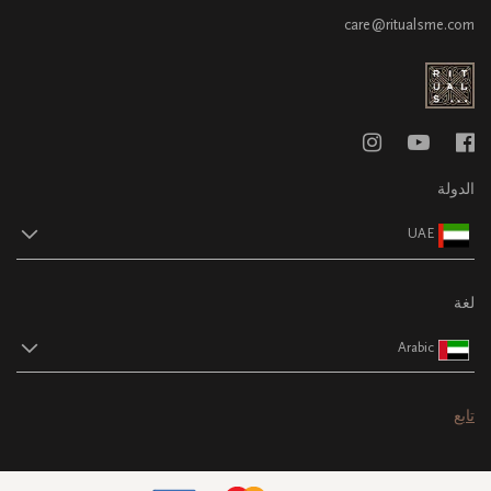
care@ritualsme.com
الدولة
UAE
لغة
Arabic
تابع