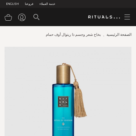
خدمة العملاء
فروعنا
ENGLISH
سلة
الصفحة الرئيسية
بخاخ شعر وجسم ذا ريتوال أوف حمام
Skip
to
the
end
of
the
images
gallery