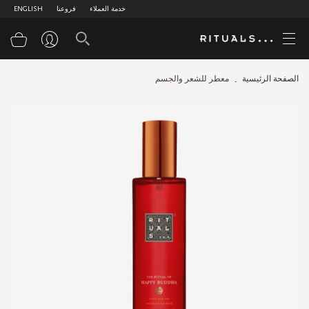
خدمة العملاء
فروعنا
ENGLISH
سلة
الصفحة الرئيسية
معطر للشعر والجسم
Skip
to
the
end
of
the
images
gallery