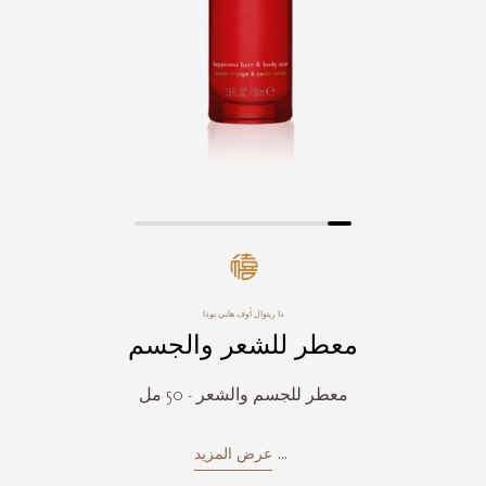
Skip
to
the
beginning
ذا ريتوال أوف هابي بوذا
of
معطر للشعر والجسم
the
images
gallery
معطر للجسم والشعر - 50 مل
...
عرض المزيد