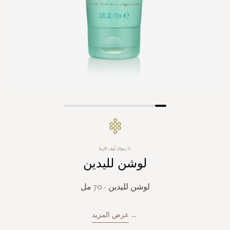
Skip
to
the
beginning
ذا ريتوال أوف كارما
of
لوشن لليدين
the
images
gallery
لوشن لليدين - 70 مل
...
عرض المزيد