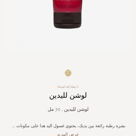
Skip
to
the
beginning
ذا ريتوال أوف أيورفيدا
of
لوشن لليدين
the
images
gallery
لوشن لليدين , 70 مل
بشرة رطبة رائعة بين يديك، يحتوي غسول اليد هذا على مكونات
...
عرض المزيد