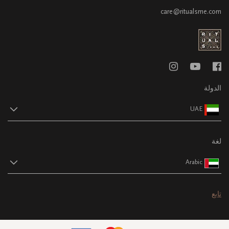
care@ritualsme.com
الدولة
UAE
لغة
Arabic
تابع