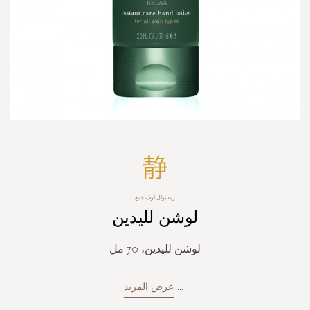
Skip
to
the
beginning
ريتشوال أوف جينغ
of
لوشن لليدين
the
images
gallery
لوشن لليدين، 70 مل
...
عرض المزيد