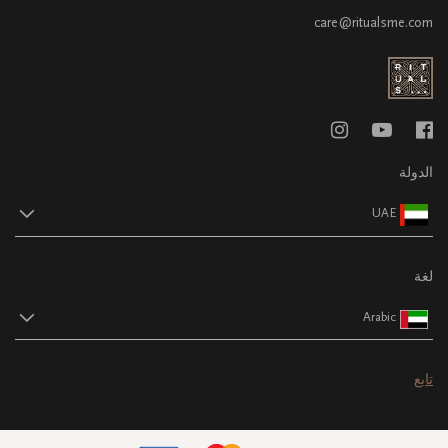
care@ritualsme.com
الدولة
UAE
لغة
Arabic
تابع