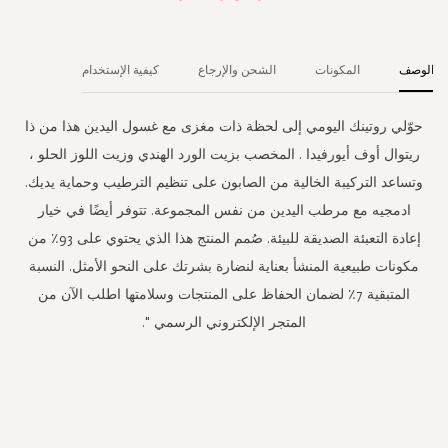
الوصف
المكونات
الشحن والإرجاع
كيفية الإستخدام
حوّلي روتينك اليومي إلى لحظة ذات مغزى مع غسول اليدين هذا من ذا
ريتوال أوف أيورفيدا . المخصب بزيت الورد الهندي وزيت اللوز الحلو ،
وتساعد التركيبة الخالية من الصابون على تنظيم الترطيب وحماية يديك.
ادمجيه مع مرطب اليدين من نفس المجموعة. تتوفر أيضًا في خيار
إعادة التعبئة الصديقة للبيئة. صُمم المنتج هذا الذي يحتوي على 93٪ من
مكونات طبيعية المنشأ بعناية لنضارة بشرتك على النحو الأمثل. النسبة
المتبقية 7٪ لضمان الحفاظ على المنتجات وسلامتها اطلب الآن من
المتجر الإلكتروني الرسمي ".