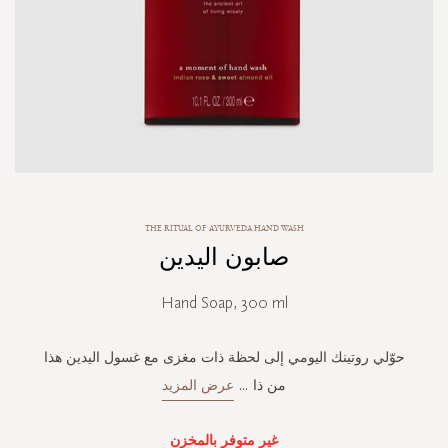
Skip
THE RITUAL OF AYURVEDA HAND WASH
to
صابون اليدين
the
beginning
of
Hand Soap, 300 ml
the
images
gallery
حوّلي روتينك اليومي إلى لحظة ذات مغزى مع غسول اليدين هذا
من ذا
...
عرض المزيد
غير متوفر بالمخزن