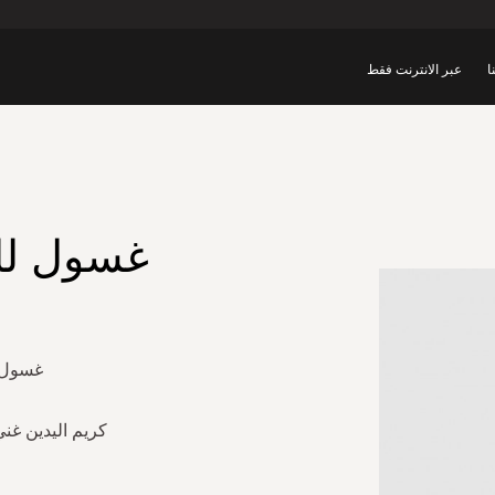
ا
عبر الانترنت فقط
غسول للي
غسول لل
كريم اليدين غني