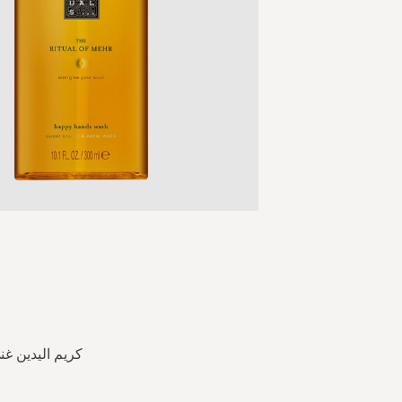
Skip
to
the
beginning
of
the
كريم اليدين غن
images
gallery