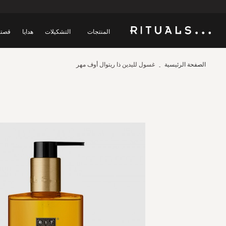
المنتجات
التشكيلات
هدايا
قصتن
الصفحة الرئيسية
غسول لليدين ذا ريتوال أوف مهر
Skip
to
the
end
of
the
images
gallery