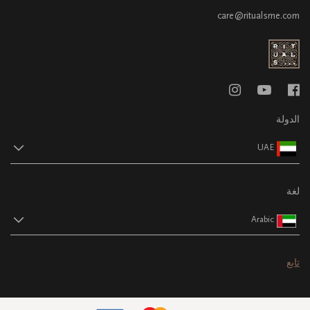
care@ritualsme.com
الدولة
UAE
لغة
Arabic
تابع