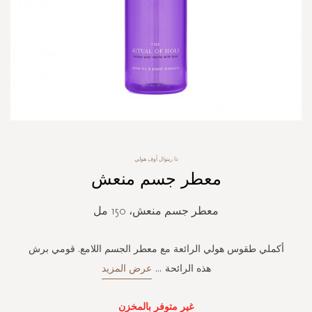
Skip
ذا ريتوال أوف هولي
to
معطر جسم منعش
the
beginning
of
معطر جسم منعش، 150 مل
the
images
gallery
أكملي طقوس هولي الرائعة مع معطر الجسم اللامع. قومي برش
هذه الرائحة
...
عرض المزيد
غير متوفر بالمخزن