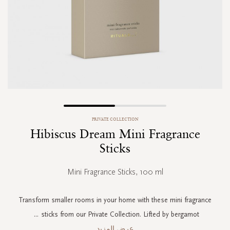
Skip
PRIVATE COLLECTION
to
Hibiscus Dream Mini Fragrance
the
beginning
Sticks
of
the
Mini Fragrance Sticks, 100 ml
images
gallery
Transform smaller rooms in your home with these mini fragrance
...
sticks from our Private Collection. Lifted by bergamot
عرض المزيد