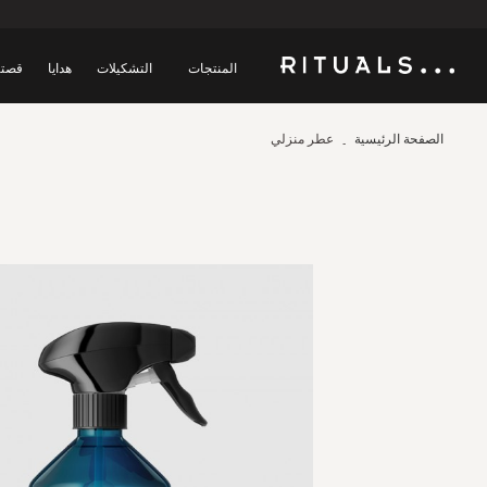
المنتجات
التشكيلات
هدايا
قصتن
الصفحة الرئيسية
عطر منزلي
Skip
to
the
end
of
the
images
gallery