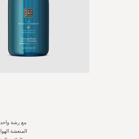
Skip
to
the
beginning
of
the
مع رشة واحدة 
images
المنعشة الهواء
gallery