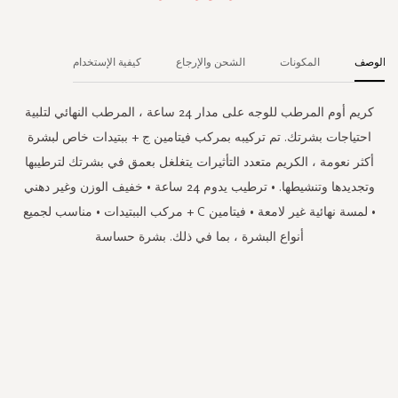
الوصف
المكونات
الشحن والإرجاع
كيفية الإستخدام
كريم أوم المرطب للوجه على مدار 24 ساعة ، المرطب النهائي لتلبية
احتياجات بشرتك. تم تركيبه بمركب فيتامين ج + ببتيدات خاص لبشرة
أكثر نعومة ، الكريم متعدد التأثيرات يتغلغل بعمق في بشرتك لترطيبها
وتجديدها وتنشيطها. • ترطيب يدوم 24 ساعة • خفيف الوزن وغير دهني
• لمسة نهائية غير لامعة • فيتامين C + مركب الببتيدات • مناسب لجميع
أنواع البشرة ، بما في ذلك. بشرة حساسة