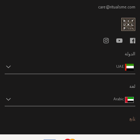
care@ritualsme.com
الدولة
UAE
لغة
Arabic
تابع