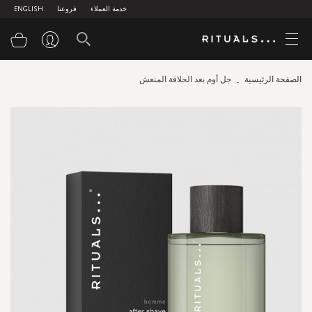
خدمة العملاء
فروعنا
ENGLISH
سلة
الصفحة الرئيسية
جل أوم بعد الحلاقة المنعش
Skip
to
the
end
of
the
images
gallery