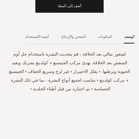
أضف إلى السلة
الوصف
المكونات
الشحن والإرجاع
كيفية الإستخدام
لشعور مثالي بعد الحلاقة ، قم بتحديث البشرة باستخدام جل أوم
المنعش بعد الحلاقة. يهدئ مركب الجينسنغ + كولدينغ بشرتك ويعيد
الحيوية ويرطبها. • يقلل الاحمرار • غير لزج وسريع الجفاف • الجينسنغ
+ مركب كولدينغ • مناسب لجميع أنواع البشرة ، بما في ذلك البشرة
الحساسة • تم اختباره من قبل أطباء الجلدية •