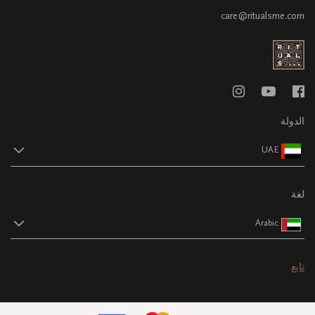
care@ritualsme.com
الدولة
UAE
لغة
Arabic
تابع