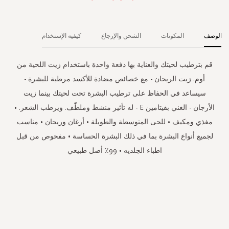
الوصف
المكونات
الشحن والإرجاع
كيفية الإستخدام
قم بترطيب لحيتك والعناية بها دفعة واحدة باستخدام زيت اللحية من
أوم. زيت الريحان - مع خصائص مضادة للأكسد مرطبة للبشرة -
سيساعد في الحفاظ على ترطيب البشرة تحت لحيتك بينما زيت
الأرجان - الغني بفيتامين E - له تأثير منشط وملطّف. ويرطب الشعر. •
مغذي ومكيف • للحى المتوسطة والطويلة • أرغان وريحان • مناسب
لجميع أنواع البشرة بما في ذلك البشرة الحساسة • مفحوص من قبل
اطباء الجلديه • 99٪ أصل طبيعي