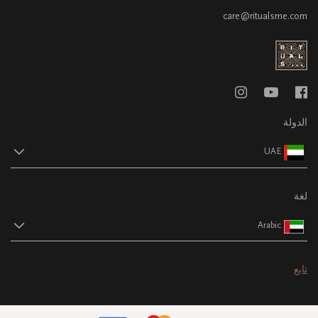
care@ritualsme.com
الدولة
UAE
لغة
Arabic
تابع