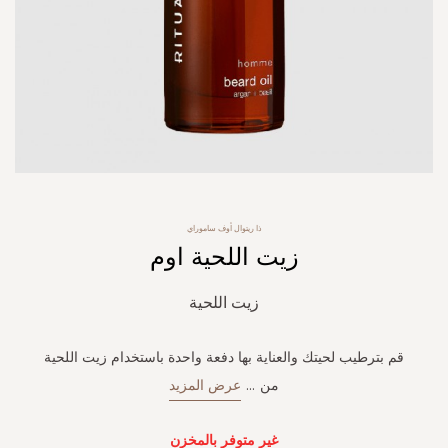
Skip
ذا ريتوال أوف ساموراي
to
زيت اللحية اوم
the
beginning
of
زيت اللحية
the
images
gallery
قم بترطيب لحيتك والعناية بها دفعة واحدة باستخدام زيت اللحية
من
...
عرض المزيد
غير متوفر بالمخزن