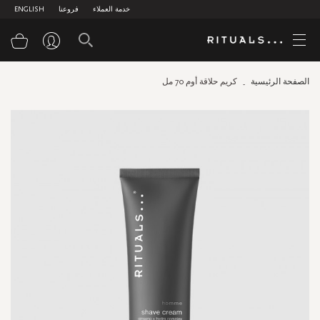
خدمة العملاء
فروعنا
ENGLISH
سلة
الصفحة الرئيسية
كريم حلاقة أوم 70 مل
Skip
to
the
end
of
the
images
gallery