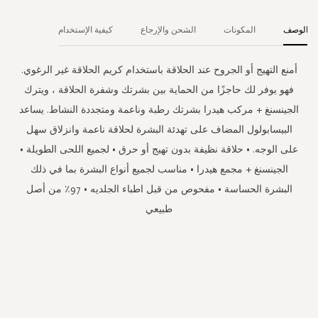
الوصف
المكونات
الشحن والإرجاع
كيفية الإستخدام
أمنع التهيج أو الجروح عند الحلاقة باستخدام كريم الحلاقة غير الرغوي.
فهو يوفر لك حاجزًا من الحماية بين بشرتك وشفرة الحلاقة ، ويترك
الجينسنغ + مركب هيدرا بشرتك رطبة وناعمة ومتجددة النشاط. يساعد
البيسابولول المضاف على تهدئة البشرة لحلاقة ناعمة وانزلاق سهل
على الوجه. • حلاقة نظيفة بدون تهيج أو حرق • لجميع اللحى الطويلة •
الجينسنغ + مجمع هيدرا • مناسب لجميع أنواع البشرة بما في ذلك
البشرة الحساسة • مفحوص من قبل اطباء الجلديه • 97٪ من أصل
طبيعي