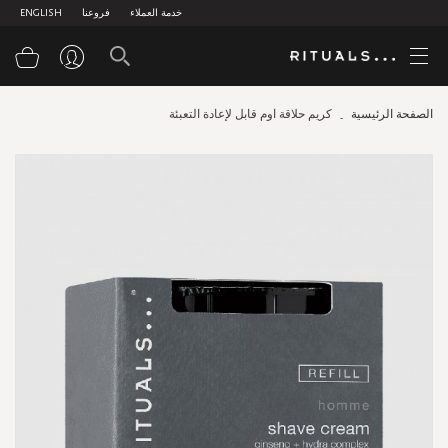
خدمة العملاء
فروعنا
ENGLISH
سلة
الصفحة الرئيسية
كريم حلاقة اوم قابل لإعادة التعبئة
Skip
to
the
end
of
the
images
gallery