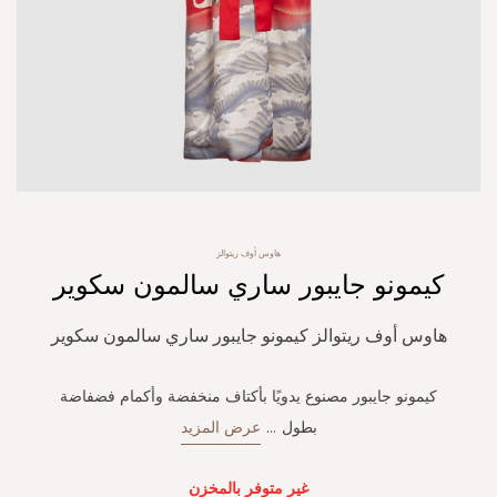
Skip
هاوس أوف ريتوالز
to
كيمونو جايبور ساري سالمون سكوير
the
beginning
of
هاوس أوف ريتوالز كيمونو جايبور ساري سالمون سكوير
the
images
gallery
كيمونو جايبور مصنوع يدويًا بأكتاف منخفضة وأكمام فضفاضة
بطول
...
عرض المزيد
غير متوفر بالمخزن