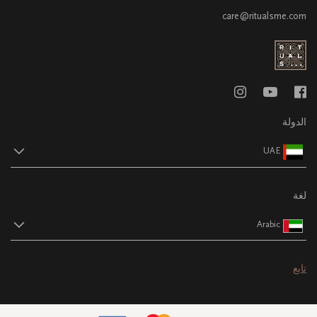
care@ritualsme.com
الدولة
UAE
لغة
Arabic
تابع