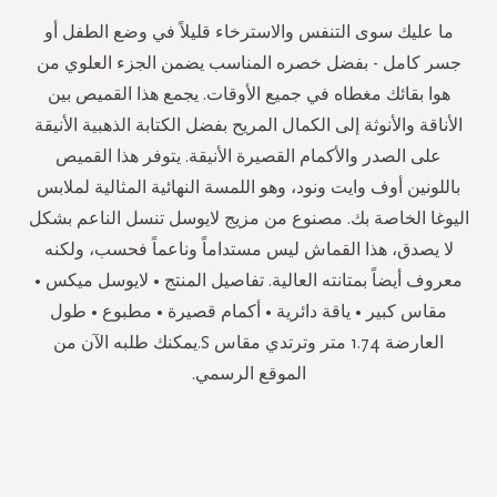
ما عليك سوى التنفس والاسترخاء قليلاً في وضع الطفل أو
جسر كامل - بفضل خصره المناسب يضمن الجزء العلوي من
هوا بقائك مغطاه في جميع الأوقات. يجمع هذا القميص بين
الأناقة والأنوثة إلى الكمال المريح بفضل الكتابة الذهبية الأنيقة
على الصدر والأكمام القصيرة الأنيقة. يتوفر هذا القميص
باللونين أوف وايت ونود، وهو اللمسة النهائية المثالية لملابس
اليوغا الخاصة بك. مصنوع من مزيج لايوسل تنسل الناعم بشكل
لا يصدق، هذا القماش ليس مستداماً وناعماً فحسب، ولكنه
معروف أيضاً بمتانته العالية. تفاصيل المنتج • لايوسل ميكس •
مقاس كبير • ياقة دائرية • أكمام قصيرة • مطبوع • طول
العارضة 1.74 متر وترتدي مقاس S.يمكنك طلبه الآن من
الموقع الرسمي.