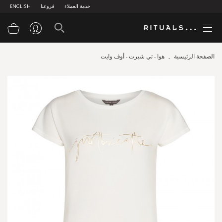
خدمة العملاء
فروعنا
ENGLISH
سلة
الصفحة الرئيسية
هوا - تي شيرت - أوف وايت
Skip
to
the
end
of
the
images
gallery