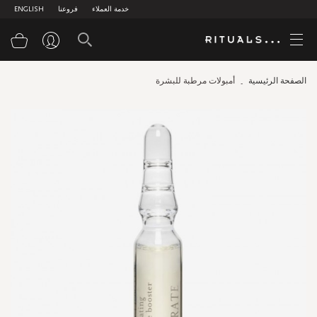
خدمة العملاء
فروعنا
ENGLISH
سلة
الصفحة الرئيسية
أمبولات مرطبة للبشرة
Skip
to
the
end
of
the
images
gallery