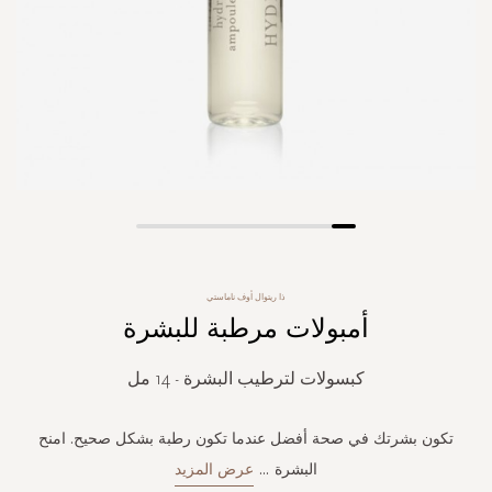
Skip
to
the
ذا ريتوال أوف ناماستي
beginning
أمبولات مرطبة للبشرة
of
the
images
كبسولات لترطيب البشرة - 14 مل
gallery
تكون بشرتك في صحة أفضل عندما تكون رطبة بشكل صحيح. امنح
البشرة
...
عرض المزيد