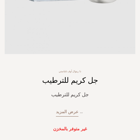
Skip
ذا ريتوال أوف ناماستي
to
جل كريم للترطيب
the
beginning
of
جل كريم للترطيب
the
images
gallery
...
عرض المزيد
غير متوفر بالمخزن