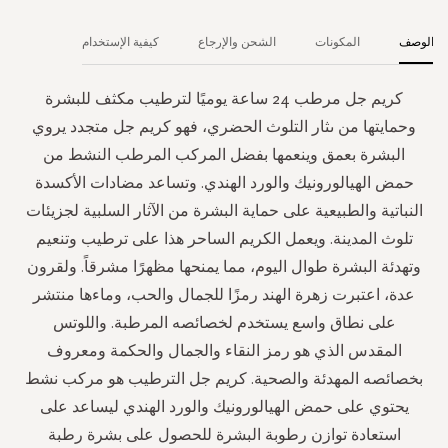
الوصف
المكونات
الشحن والإرجاع
كيفية الإستخدام
كريم جل مرطب 24 ساعة يوميًا لترطيب مكثف للبشرة
وحمايتها من ىثار التلوث الحضري، فهو كريم جل متجدد يروي
البشرة بعمق وينعمها بفضل المركب المرطب النشط من
حمض الهيالورونيك والورد الهندي. وتساعد مضادات الأكسدة
النباتية والطبيعية على حماية البشرة من الآثار السلبية لجزيئات
تلوث المدينة. ويعمل الكريم الساحر هذا على ترطيب وتنعيم
وتهدئة البشرة طوال اليوم، مما يمنحها مظهرًا مشرقاً. ولقرون
عدة، اعتبرت زهرة الهند رمزًا للجمال والحب، وماءها منتشر
على نطاق واسع يستخدم لخصائصه المرطبة. واللوتس
المقدس الذي هو رمز النقاء والجمال والحكمة ومعروف
بخصائصه المهدئة والصحية. كريم جل الترطيب هو مركب نشط
يحتوي على حمض الهيالورونيك والورد الهندي ليساعد على
استعادة توازن رطوبة البشرة للحصول على بشرة رطبة