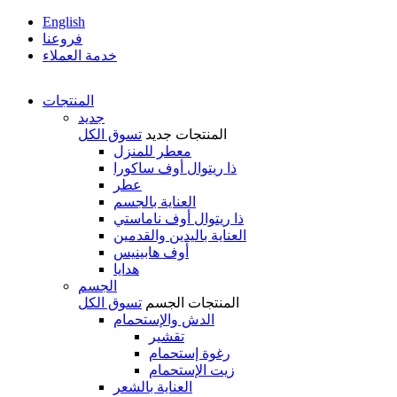
English
فروعنا
خدمة العملاء
المنتجات
جديد
المنتجات
جديد
تسوق الكل
معطر للمنزل
ذا ريتوال أوف ساكورا
عطر
العناية بالجسم
ذا ريتوال أوف ناماستي
العناية باليدين والقدمين
أوف هابينيس
هدايا
الجسم
المنتجات
الجسم
تسوق الكل
الدش والإستحمام
تقشير
رغوة إستحمام
زيت الإستحمام
العناية بالشعر