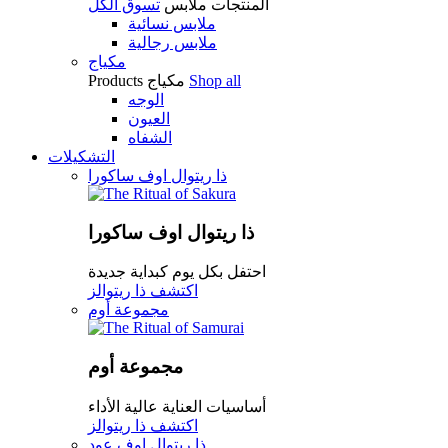
المنتجات
ملابس
تسوق الكل
ملابس نسائية
ملابس رجالية
مكياج
Shop all
مكياج
Products
الوجه
العيون
الشفاه
التشكيلات
ذا ريتوال اوف ساكورا
ذا ريتوال اوف ساكورا
احتفل بكل يوم كبداية جديدة
اكتشف ذا ريتوالز
مجموعة أوم
مجموعة أوم
أساسيات العناية عالية الأداء
اكتشف ذا ريتوالز
ذا ريتوال اوف عود