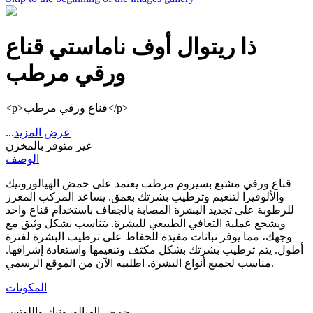
ذا ريتوال أوف ناماستي
قناع
ورقي مرطب
<p>قناع ورقي مرطب</p>
عرض المزيد
...
غير متوفر بالمخزن
الوصف
قناع ورقي مشبع بسيروم مرطب يعتمد على حمض الهيالورونيك
والألوفيرا لتنعيم وترطيب بشرتك بعمق. يساعد المركب المعزز
للرطوبة على تجديد البشرة المصابة بالجفاف باستخدام قناع واحد
ويشجع عملية التعافي الطبيعي للبشرة. يتناسب بشكل وثيق مع
وجهك، مما يوفر نباتات مفيدة للحفاظ على ترطيب البشرة لفترة
أطول. يتم ترطيب بشرتك بشكل مكثف وتنعيمها واستعادة إشراقها.
مناسب لجميع أنواع البشرة. اطلبيه الآن من الموقع الرسمي.
المكونات
حمض الهيالورونيك واللوتس