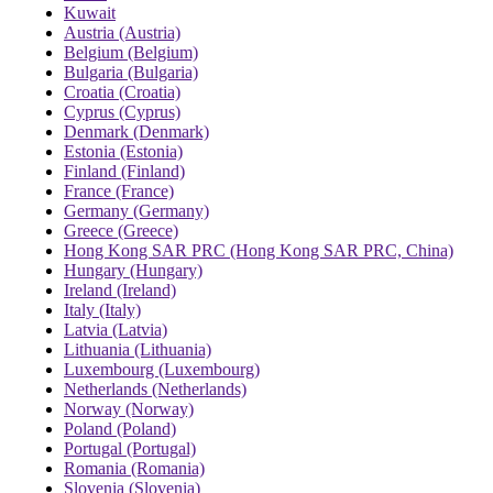
Kuwait
Austria (Austria)
Belgium (Belgium)
Bulgaria (Bulgaria)
Croatia (Croatia)
Cyprus (Cyprus)
Denmark (Denmark)
Estonia (Estonia)
Finland (Finland)
France (France)
Germany (Germany)
Greece (Greece)
Hong Kong SAR PRC (Hong Kong SAR PRC, China)
Hungary (Hungary)
Ireland (Ireland)
Italy (Italy)
Latvia (Latvia)
Lithuania (Lithuania)
Luxembourg (Luxembourg)
Netherlands (Netherlands)
Norway (Norway)
Poland (Poland)
Portugal (Portugal)
Romania (Romania)
Slovenia (Slovenia)