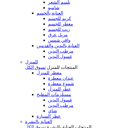
بلسم الشعر
شامبو
العناية بالجسم
كريم للجسم
معطر للجسم
زيت للجسم
مزيل عرق
واقي شمس
العناية باليدين والقدمين
مرطب اليدين
غسول اليدين
للمنزل
المنتجات
للمنزل
تسوق الكل
معطر للمنزل
عيدان معطرة
شموع معطرة
عطر للمنزل
مستلزمات المطبخ
غسول اليدين
مرطب اليدين
شاي
عطر السيارة
العناية بالبشرة
المنتجات
العناية بالبشرة
تسوق الكل