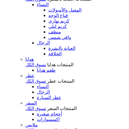
النساء
المصل والأمبولات
قناع الوجه
كريم نهاري
كريم ليلي
منظف
واقي شمس
الرجال
العناية بالبشرة
الحلاقة
هدايا
المنتجات
هدايا
تسوق الكل
طقم هدايا
عطر
المنتجات
عطر
تسوق الكل
النساء
الرجال
عطر السيارة
السفر
المنتجات
السفر
تسوق الكل
أحجام صغيرة
إكسسوارات
ملابس