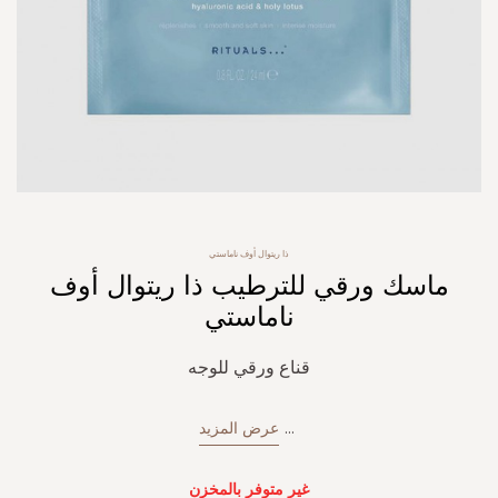
Skip
ذا ريتوال أوف ناماستي
to
ماسك ورقي للترطيب ذا ريتوال أوف
the
beginning
ناماستي
of
the
قناع ورقي للوجه
images
gallery
...
عرض المزيد
غير متوفر بالمخزن