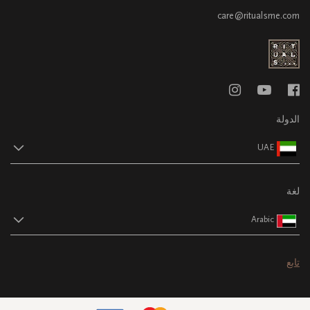
care@ritualsme.com
الدولة
UAE
لغة
Arabic
تابع