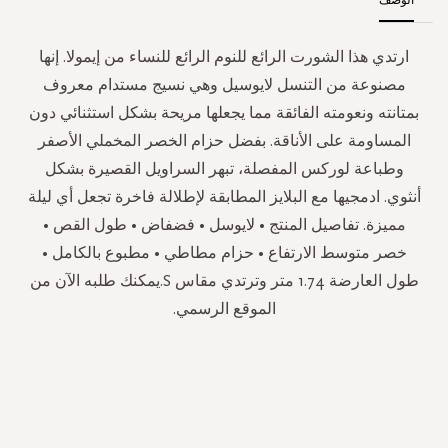
ارتدي هذا الشورت الرائع للنوم الرائع للنساء من إيمولا. إنها
مصنوعة من التنسل لايوسيل وهي نسيج مستدام معروف
بمتانته ونعومته الفائقة مما يجعلها مريحة بشكل استثنائي دون
المساومة على الأناقة. بفضل حزام الخصر المخملي الأصفر
وطباعة لوركس المفصلة، تبهر السراويل القصيرة بشكل
أنثوي. ادمجيها مع البلايز المطابقة لإطلالة فاخرة تجعل أي ليلة
مميزة. تفاصيل المنتج • لايوسل • فضفاض • طول القص •
خصر متوسط الارتفاع • حزام مطاطي • مطبوع بالكامل •
طول العارضة 1.74 متر وترتدي مقاس S.يمكنك طلبه الآن من
الموقع الرسمي.