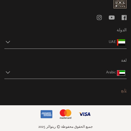
الدولة
UAE
لغة
Arabic
تابع
جميع الحقوق محفوظة © ريتوالز 2025