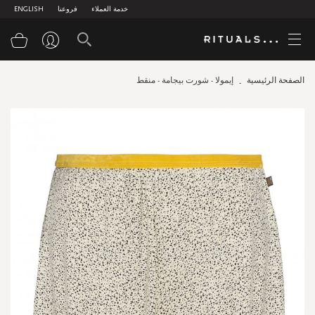
خدمة العملاء
فروعنا
ENGLISH
سلة
الصفحة الرئيسية
إيمولا - شورت بيجامة - منقط
Skip
to
the
end
of
the
images
gallery