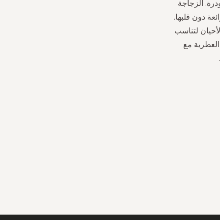
رة. الزجاجة
عة دون قلبها.
لأحيان لتناسب
يمكنك دمج العصي العطرية مع