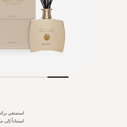
Skip
to
the
beginning
of
the
استمتعي برائ
images
استناداً إلى 
gallery