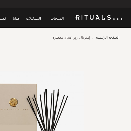
المنتجات
التشكيلات
هدايا
قصتن
الصفحة الرئيسية
إمبريال روز عيدان معطرة
Skip
to
the
end
of
the
images
gallery