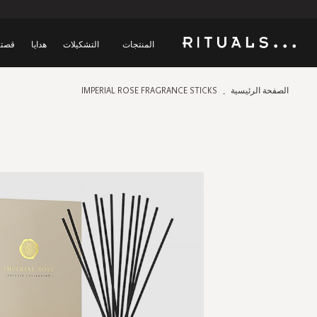
المنتجات
التشكيلات
هدايا
قصتن
الصفحة الرئيسية
IMPERIAL ROSE FRAGRANCE STICKS
Skip
to
the
end
of
the
images
gallery