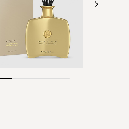
Skip
to
the
beginning
of
the
images
gallery