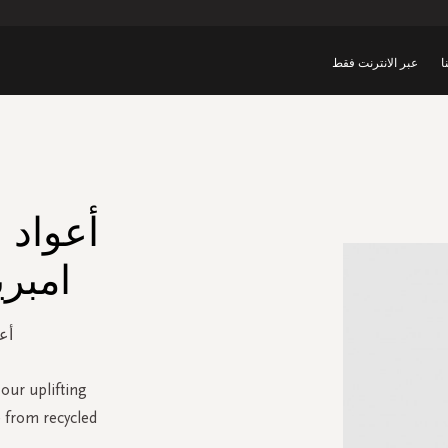
ا
عبر الانترنت فقط
أعواد 
امبريال
أعو
 our uplifting
e from recycled