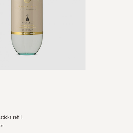
Skip
to
the
beginning
of
the
icks refill.
images
e.
gallery