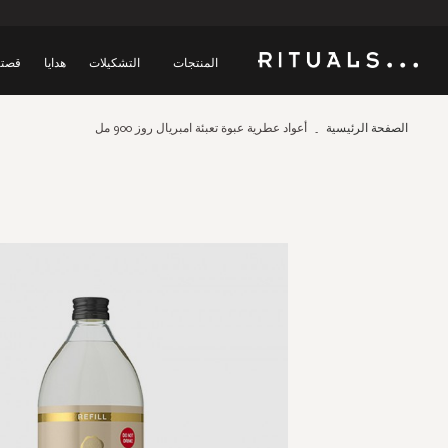
المنتجات
التشكيلات
هدايا
قصتن
الصفحة الرئيسية
أعواد عطرية عبوة تعبئة امبريال روز 900 مل
Skip
to
the
end
of
the
images
gallery