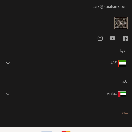
care@ritualsme.com
الدولة
UAE
لغة
Arabic
تابع