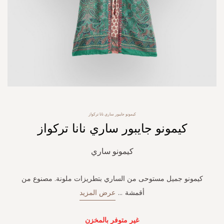
Skip
كيمونو جايبور ساري نانا تركواز
to
كيمونو جايبور ساري نانا تركواز
the
beginning
of
كيمونو ساري
the
images
gallery
كيمونو جميل مستوحى من الساري بتطريزات ملونة. مصنوع من
أقمشة
...
عرض المزيد
غير متوفر بالمخزن