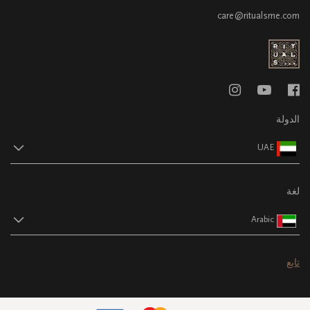
care@ritualsme.com
الدولة
UAE
لغة
Arabic
تابع