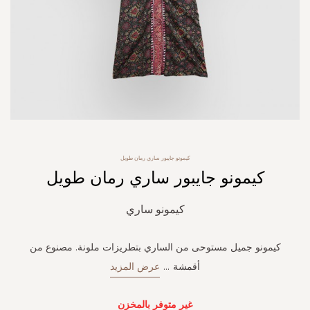
Skip
كيمونو جايبور ساري رمان طويل
to
كيمونو جايبور ساري رمان طويل
the
beginning
of
كيمونو ساري
the
images
gallery
كيمونو جميل مستوحى من الساري بتطريزات ملونة. مصنوع من
أقمشة
...
عرض المزيد
غير متوفر بالمخزن