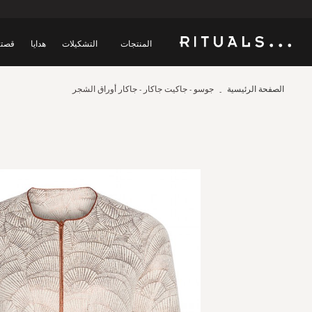
المنتجات
التشكيلات
هدايا
قصتن
الصفحة الرئيسية
جوسو - جاكيت جاكار - جاكار أوراق الشجر
Skip
to
the
end
of
the
images
gallery