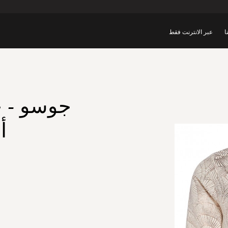
ا
عبر الانترنت فقط
جوسو - ج
أ