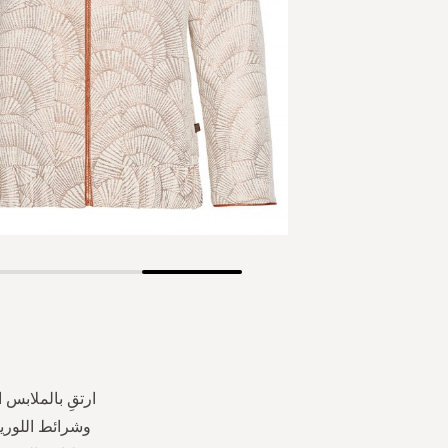
Skip
to
the
beginning
of
the
ارتقِ بالملابس 
images
وشرائط اللوري
gallery