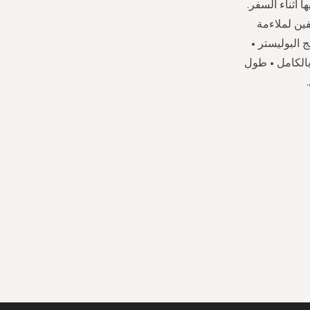
ا أثناء السفر.
فين لملاءمة
 البوليستر •
 بالكامل • طول