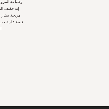
وطباعة المروحة 
إنه خفيف الو
مريحة. يمتاز 
قصة عادية • حزا
العارضة