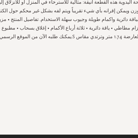
اليدوية هذه القطعة أنيقة: مثالية للاسترخاء في المنزل أو للانزلاق إليه
زن ويمكن إقرانه بأي شيء تقريباً ويتم لفه بشكل غير محكم حول الكت
بياقة دائرية واكمام طويلة وجيوب سهلة الاستخدام. تفاصيل المنتج • مزيج
م مطاطي • ياقة دائرية • ثلاثة أرباع الأكمام • إغلاق بسحاب • مطبوع
 1.74 متر وترتدي مقاس S.يمكنك طلبه الآن من الموقع الرسمي.